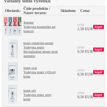
Varianty tohto výrobku
Číslo produktu /
Obrázok:
Skladom:
Cena:
Názov tovaru:
4xtester
cena
Yodeyma kozmetika set
2,50 EUR
testerov
tester-repairing-serum
cena
Yodeyma tester
0,50 EUR
Revitalizačné sérum proti
starnutiu
tester-tvar
cena
Yodeyma tester výživný
0,50 EUR
krém
tester-oči
cena
Yodeyma tester očný
0,50 EUR
krém