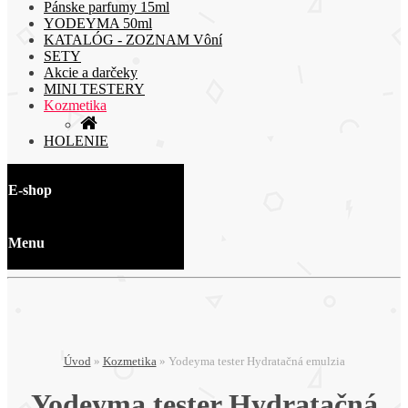
Pánske parfumy 15ml
YODEYMA 50ml
KATALÓG - ZOZNAM Vôní
SETY
Akcie a darčeky
MINI TESTERY
Kozmetika
HOLENIE
E-shop
Menu
Úvod
»
Kozmetika
»
Yodeyma tester Hydratačná emulzia
Yodeyma tester Hydratačná