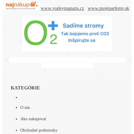
www.yodeymaparis.cz
www.mojeparfemy.sk
Irenka a Laco, babuška a deduško, ďakujeme za všetko, vždy
budete v bašich srdiečkach.
KATEGÓRIE
O nás
Ako nakupovať
Obchodné podmienky