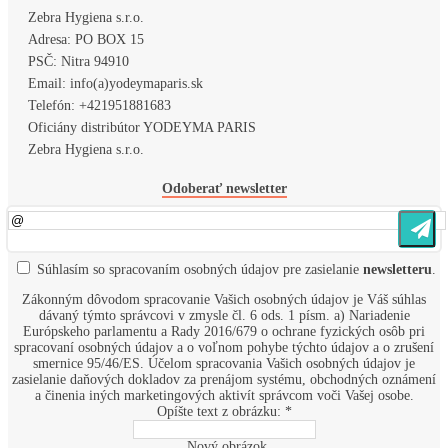
Zebra Hygiena s.r.o.
Adresa:
PO BOX 15
PSČ:
Nitra 94910
Email:
info(a)yodeymaparis.sk
Telefón:
+421951881683
Oficiány distribútor YODEYMA PARIS
Zebra Hygiena s.r.o.
Odoberať newsletter
Súhlasím so
spracovaním osobných údajov
pre zasielanie
newsletteru
.
Zákonným dôvodom spracovanie Vašich osobných údajov je Váš súhlas
dávaný týmto správcovi v zmysle čl. 6 ods. 1 písm. a) Nariadenie
Európskeho parlamentu a Rady 2016/679 o ochrane fyzických osôb pri
spracovaní osobných údajov a o voľnom pohybe týchto údajov a o zrušení
smernice 95/46/ES. Účelom spracovania Vašich osobných údajov je
zasielanie daňových dokladov za prenájom systému, obchodných oznámení
a činenia iných marketingových aktivít správcom voči Vašej osobe.
Opíšte text z obrázku: *
Nový obrázok