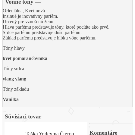
Vonné tóny
—
Orientálna, Kvetinová
Insinué je inovatívny parfém.
Urcený pre vznešenú ženu.
Hlava parfému predstavuje tóny, ktoré pocítite ako prvé.
Srdce parfému predstavuje dušu parfému.
Základ parfému predstavuje hlbku vône parfému.
Tóny hlavy
kvet pomarančovníka
Tóny srdca
ylang ylang
Tóny základu
Vanilka
Súvisiaci tovar
Komentáre
.Taška Yodeyma Čierna