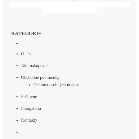
Irenka a Laco, babuška a deduško, ďakujeme za všetko, vždy
budete v bašich srdiečkach.
KATEGÓRIE
O nás
Ako nakupovať
Obchodné podmienky
Ochrana osobných údajov
Poštovné
Fotogaléria
Kontakty
.