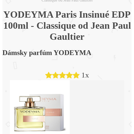
Classique od Jean Paul Gaultier
YODEYMA Paris Insinué EDP
100ml - Classique od Jean Paul
Gaultier
Dámsky parfúm YODEYMA
1x