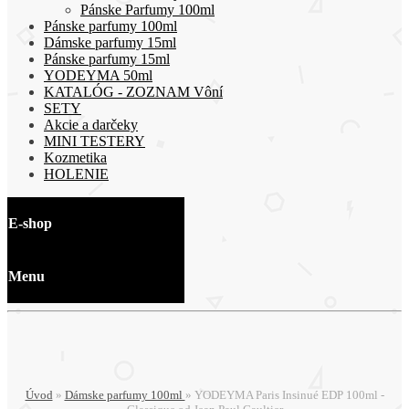
Pánske Parfumy 100ml
Pánske parfumy 100ml
Dámske parfumy 15ml
Pánske parfumy 15ml
YODEYMA 50ml
KATALÓG - ZOZNAM Vôní
SETY
Akcie a darčeky
MINI TESTERY
Kozmetika
HOLENIE
E-shop
Menu
Úvod
»
Dámske parfumy 100ml
»
YODEYMA Paris Insinué EDP 100ml -