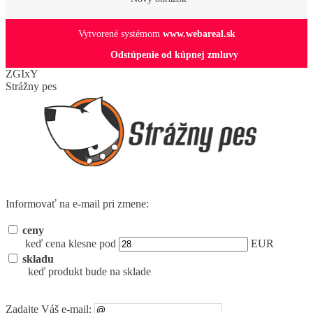
Vytvorené systémom
www.webareal.sk
Odstúpenie od kúpnej zmluvy
ZGIxY
Strážny pes
Informovať na e-mail pri zmene:
ceny
keď cena klesne pod
EUR
skladu
keď produkt bude na sklade
Zadajte Váš e-mail: