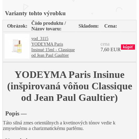
Varianty tohto výrobku
Číslo produktu /
Obrázok:
Skladom:
Cena:
Názov tovaru:
yod_3115
cena
YODEYMA Paris
7,60 EUR
Insinué 15ml - Classique
od Jean Paul Gaultier
YODEYMA Paris Insinue
(inšpirovaná vôňou Classique
od Jean Paul Gaultier)
Popis
—
Táto silná zmes orientálnych a kvetinových tónov vedie k
zmyselnému a charizmatickému parfému.