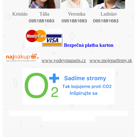
Kristián
Táňa
Veronika
Ladislav
Bezpečná platba kartou
www.yodeymaparis.cz
www.mojeparfemy.sk
Irenka a Laco, babuška a deduško, ďakujeme za všetko, vždy
budete v bašich srdiečkach.