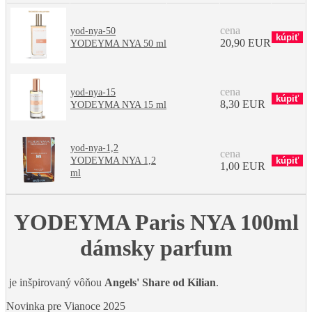
cena
yod-nya-50
20,90 EUR
YODEYMA NYA 50 ml
cena
yod-nya-15
8,30 EUR
YODEYMA NYA 15 ml
yod-nya-1,2
cena
YODEYMA NYA 1,2
1,00 EUR
ml
YODEYMA Paris NYA 100ml
dámsky parfum
je inšpirovaný vôňou
Angels' Share od Kilian
.
Novinka pre Vianoce 2025