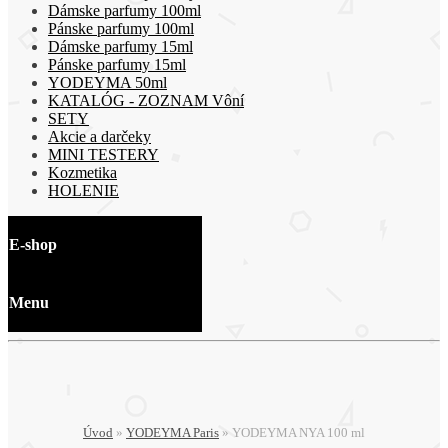
Dámske parfumy 100ml
Pánske parfumy 100ml
Dámske parfumy 15ml
Pánske parfumy 15ml
YODEYMA 50ml
KATALÓG - ZOZNAM Vôní
SETY
Akcie a darčeky
MINI TESTERY
Kozmetika
HOLENIE
E-shop
Menu
Úvod
»
YODEYMA Paris
»
YODEYMA NYA 100 ml