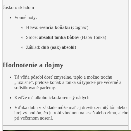
čoskoro skladom
Vonné noty:
Hlava:
esencia koňaku
(Cognac)
Srdce:
absolút tonka bôbov
(Haba Tonka)
Základ:
dub (oak) absolút
Hodnotenie a dojmy
Tá vôňa pôsobí dosť zmyselne, teplo a možno trochu
„luxusne“, pretože koňak a tonka sú typické pre večerné a
sofistikované parfémy.
Keďže má alkoholicko-korenistý nádych
Vďaka dubu v základe môže mať aj drevito-zemitý tón alebo
hrejivý podtón, čo ju robí vhodnou na jeseň alebo zimu, alebo
pri večernom nosení.