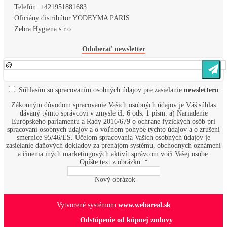
Telefón:
+421951881683
Oficiány distribútor YODEYMA PARIS
Zebra Hygiena s.r.o.
Odoberať newsletter
Súhlasím so
spracovaním osobných údajov
pre zasielanie
newsletteru
.
Zákonným dôvodom spracovanie Vašich osobných údajov je Váš súhlas
dávaný týmto správcovi v zmysle čl. 6 ods. 1 písm. a) Nariadenie
Európskeho parlamentu a Rady 2016/679 o ochrane fyzických osôb pri
spracovaní osobných údajov a o voľnom pohybe týchto údajov a o zrušení
smernice 95/46/ES. Účelom spracovania Vašich osobných údajov je
zasielanie daňových dokladov za prenájom systému, obchodných oznámení
a činenia iných marketingových aktivít správcom voči Vašej osobe.
Opíšte text z obrázku: *
Nový obrázok
Vytvorené systémom
www.webareal.sk
Odstúpenie od kúpnej zmluvy