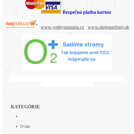
Bezpečná platba kartou
www.yodeymaparis.cz
www.mojeparfemy.sk
Irenka a Laco, babuška a deduško, ďakujeme za všetko, vždy
budete v bašich srdiečkach.
KATEGÓRIE
O nás