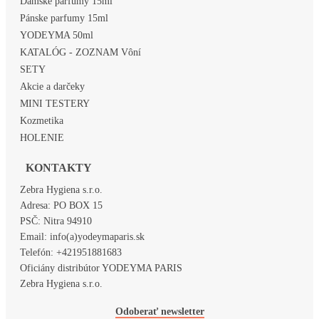
Dámske parfumy 15ml
Pánske parfumy 15ml
YODEYMA 50ml
KATALÓG - ZOZNAM Vôní
SETY
Akcie a darčeky
MINI TESTERY
Kozmetika
HOLENIE
KONTAKTY
Zebra Hygiena s.r.o.
Adresa:
PO BOX 15
PSČ:
Nitra 94910
Email:
info(a)yodeymaparis.sk
Telefón:
+421951881683
Oficiány distribútor YODEYMA PARIS
Zebra Hygiena s.r.o.
Odoberať newsletter