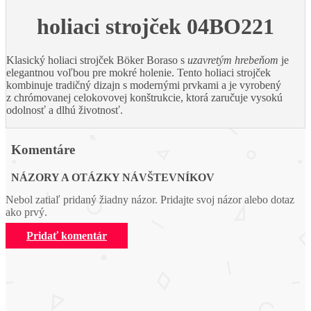
holiaci strojček
04BO221
Klasický holiaci strojček Böker Boraso s
uzavretým hrebeňom
je
elegantnou voľbou pre mokré holenie. Tento holiaci strojček
kombinuje tradičný dizajn s modernými prvkami a je vyrobený
z chrómovanej celokovovej konštrukcie, ktorá zaručuje vysokú
odolnosť a dlhú životnosť.
Komentáre
NÁZORY A OTÁZKY NÁVŠTEVNÍKOV
Nebol zatiaľ pridaný žiadny názor. Pridajte svoj názor alebo dotaz
ako prvý.
Pridať komentár