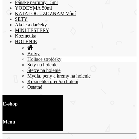
Pánske parfumy 15ml
YODEYMA 50ml
KATALÓG - ZOZNAM Vôní
SETY
Akcie a darčeky
MINI TESTERY
Kozmetika
HOLENIE
Britvy
Holiace strojčeky
Sety na holenie
Štetce na holenie
Mydlá, peny a krémy na holenie
Kozmetika pred/po holení
Ostatné
E-shop
Menu